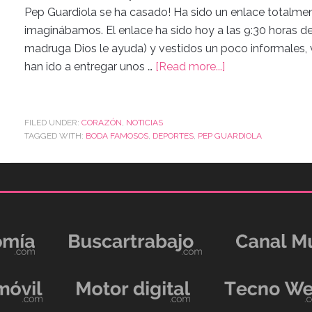
Pep Guardiola se ha casado! Ha sido un enlace totalmen
imaginábamos. El enlace ha sido hoy a las 9:30 horas d
madruga Dios le ayuda) y vestidos un poco informales
han ido a entregar unos …
[Read more...]
FILED UNDER:
CORAZÓN
,
NOTICIAS
TAGGED WITH:
BODA FAMOSOS
,
DEPORTES
,
PEP GUARDIOLA