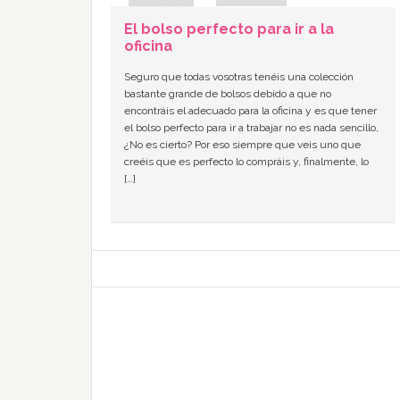
El bolso perfecto para ir a la
oficina
Seguro que todas vosotras tenéis una colección
bastante grande de bolsos debido a que no
encontráis el adecuado para la oficina y es que tener
el bolso perfecto para ir a trabajar no es nada sencillo,
¿No es cierto? Por eso siempre que veis uno que
creéis que es perfecto lo compráis y, finalmente, lo
[…]