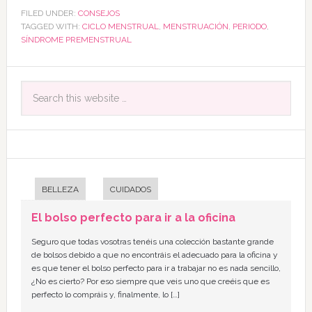
FILED UNDER:
CONSEJOS
TAGGED WITH:
CICLO MENSTRUAL
,
MENSTRUACIÓN
,
PERIODO
,
SÍNDROME PREMENSTRUAL
BELLEZA
CUIDADOS
El bolso perfecto para ir a la oficina
Seguro que todas vosotras tenéis una colección bastante grande
de bolsos debido a que no encontráis el adecuado para la oficina y
es que tener el bolso perfecto para ir a trabajar no es nada sencillo,
¿No es cierto? Por eso siempre que veis uno que creéis que es
perfecto lo compráis y, finalmente, lo […]