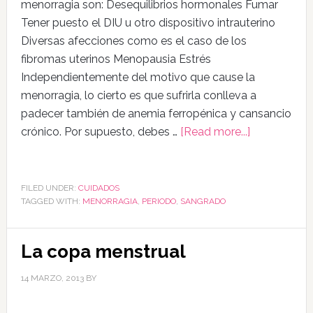
menorragia son: Desequilibrios hormonales Fumar
Tener puesto el DIU u otro dispositivo intrauterino
Diversas afecciones como es el caso de los
fibromas uterinos Menopausia Estrés
Independientemente del motivo que cause la
menorragia, lo cierto es que sufrirla conlleva a
padecer también de anemia ferropénica y cansancio
crónico. Por supuesto, debes …
[Read more...]
FILED UNDER:
CUIDADOS
TAGGED WITH:
MENORRAGIA
,
PERIODO
,
SANGRADO
La copa menstrual
14 MARZO, 2013
BY