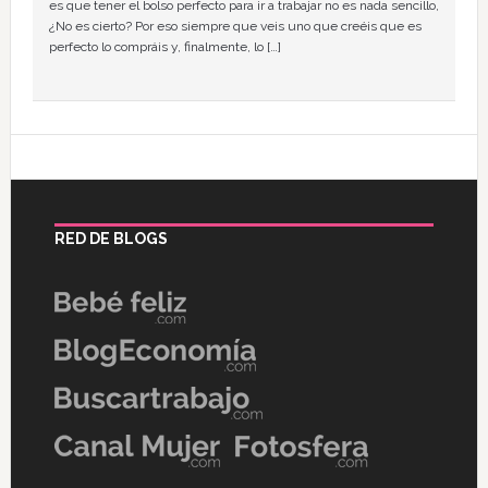
es que tener el bolso perfecto para ir a trabajar no es nada sencillo,
¿No es cierto? Por eso siempre que veis uno que creéis que es
perfecto lo compráis y, finalmente, lo […]
RED DE BLOGS