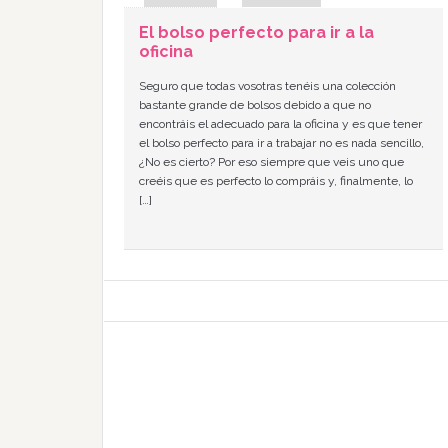
El bolso perfecto para ir a la
oficina
Seguro que todas vosotras tenéis una colección
bastante grande de bolsos debido a que no
encontráis el adecuado para la oficina y es que tener
el bolso perfecto para ir a trabajar no es nada sencillo,
¿No es cierto? Por eso siempre que veis uno que
creéis que es perfecto lo compráis y, finalmente, lo
[…]