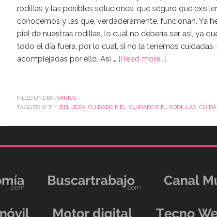
rodillas y las posibles soluciones, que seguro que exis
conocemos y las que, verdaderamente, funcionan. Ya 
piel de nuestras rodillas, lo cual no debería ser así, ya
todo el día fuera, por lo cual, si no la tenemos cuidad
acomplejadas por ello. Así …
[Read more...]
FILED UNDER:
VARIOS
TAGGED WITH:
BELLEZA
,
CUIDADO PIEL
,
CUIDADO PIEL RODILLAS
,
CUIDA