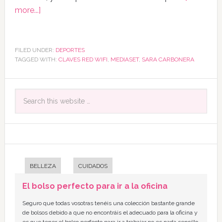
more...]
FILED UNDER:
DEPORTES
TAGGED WITH:
CLAVES RED WIFI
,
MEDIASET
,
SARA CARBONERA
BELLEZA
CUIDADOS
El bolso perfecto para ir a la oficina
Seguro que todas vosotras tenéis una colección bastante grande
de bolsos debido a que no encontráis el adecuado para la oficina y
es que tener el bolso perfecto para ir a trabajar no es nada sencillo,