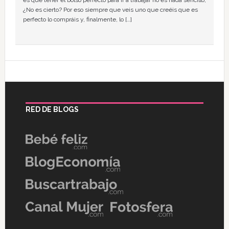
¿No es cierto? Por eso siempre que veis uno que creéis que es
perfecto lo compráis y, finalmente, lo […]
RED DE BLOGS