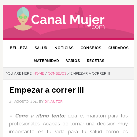
BELLEZA
SALUD
NOTICIAS
CONSEJOS
CUIDADOS
MATERNIDAD
VARIOS
RECETAS
YOU ARE HERE:
HOME
/
CONSEJOS
/
EMPEZAR A CORRER III
Empezar a correr III
23 AGOSTO, 2011
BY
DINAUTOR
– Corre a ritmo lento:
deja el maratón para los
profesionales. Acabas de tomar una decisión muy
importante en tu vida para tu salud como es