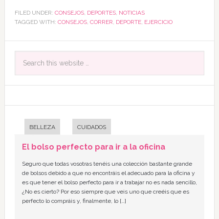
FILED UNDER:
CONSEJOS
,
DEPORTES
,
NOTICIAS
TAGGED WITH:
CONSEJOS
,
CORRER
,
DEPORTE
,
EJERCICIO
BELLEZA
CUIDADOS
El bolso perfecto para ir a la oficina
Seguro que todas vosotras tenéis una colección bastante grande
de bolsos debido a que no encontráis el adecuado para la oficina y
es que tener el bolso perfecto para ir a trabajar no es nada sencillo,
¿No es cierto? Por eso siempre que veis uno que creéis que es
perfecto lo compráis y, finalmente, lo […]