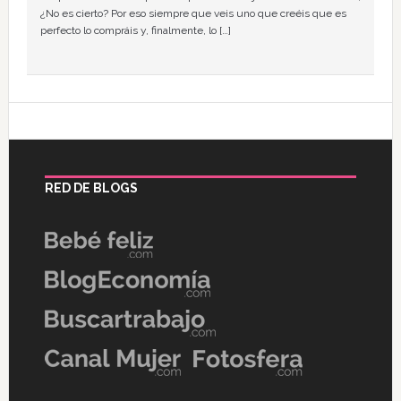
¿No es cierto? Por eso siempre que veis uno que creéis que es
perfecto lo compráis y, finalmente, lo […]
RED DE BLOGS