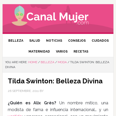
BELLEZA
SALUD
NOTICIAS
CONSEJOS
CUIDADOS
MATERNIDAD
VARIOS
RECETAS
YOU ARE HERE:
HOME
/
BELLEZA
/
MODA
/
TILDA SWINTON: BELLEZA
DIVINA
Tilda Swinton: Belleza Divina
26 SEPTIEMBRE, 2011
BY
¿Quién es Alix Grès?
Un nombre mítico, una
modista de fama e influencia internacional… y un