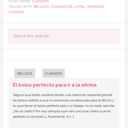
FILED UNDER:
CUIDADOS
TAGGED WITH:
BELLEZA
,
CUIDADOS DE LA PIEL
,
REMEDIOS
CASEROS
BELLEZA
CUIDADOS
El bolso perfecto para ir a la oficina
Seguro que todas vosotras tenéis una colección bastante grande
de bolsos debido a que no encontráis el adecuado para la oficina y
es que tener el bolso perfecto para ir a trabajar no es nada sencillo,
¿No es cierto? Por eso siempre que veis uno que creéis que es
perfecto lo compráis y, finalmente, lo […]