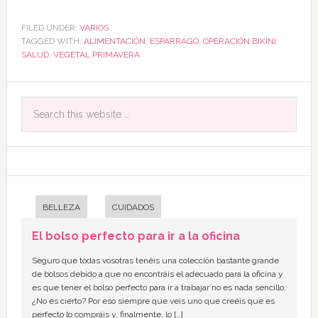
FILED UNDER:
VARIOS
TAGGED WITH:
ALIMENTACIÓN
,
ESPARRAGO
,
OPERACIÓN BIKINI
,
SALUD
,
VEGETAL PRIMAVERA
BELLEZA
CUIDADOS
El bolso perfecto para ir a la oficina
Seguro que todas vosotras tenéis una colección bastante grande
de bolsos debido a que no encontráis el adecuado para la oficina y
es que tener el bolso perfecto para ir a trabajar no es nada sencillo,
¿No es cierto? Por eso siempre que veis uno que creéis que es
perfecto lo compráis y, finalmente, lo […]