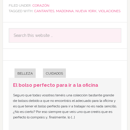
FILED UNDER:
CORAZÓN
TAGGED WITH:
CANTANTES
,
MADONNA
,
NUEVA YORK
,
VIOLACIONES
BELLEZA
CUIDADOS
El bolso perfecto para ir a la oficina
Seguro que todas vosotras tenéis una colección bastante grande
de bolsos debido a que no encontráis el adecuado para la oficina y
es que tener el bolso perfecto para ir a trabajar no es nada sencillo,
¿No es cierto? Por eso siempre que veis uno que creéis que es
perfecto lo compráis y, finalmente, lo […]