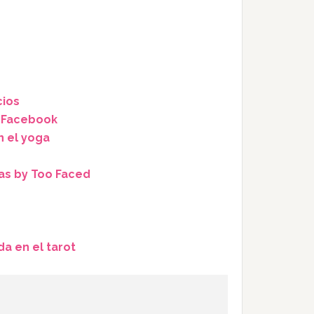
cios
a Facebook
n el yoga
as by Too Faced
da en el tarot