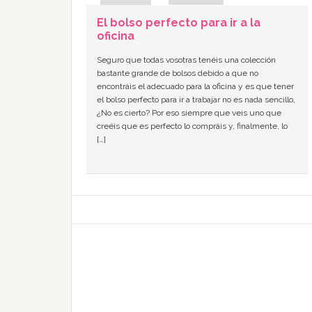
El bolso perfecto para ir a la
oficina
Seguro que todas vosotras tenéis una colección
bastante grande de bolsos debido a que no
encontráis el adecuado para la oficina y es que tener
el bolso perfecto para ir a trabajar no es nada sencillo,
¿No es cierto? Por eso siempre que veis uno que
creéis que es perfecto lo compráis y, finalmente, lo
[…]