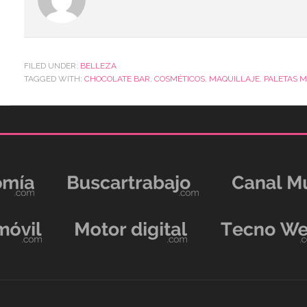
FILED UNDER:
BELLEZA
TAGGED WITH:
CHOCOLATE BAR
,
COSMÉTICOS
,
MAQUILLAJE
,
PALETAS M