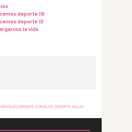
cios
cemos deporte (II)
acemos deporte (I)
argarnos la vida
 MENTALES DEPORTE
,
CONSEJOS
,
DEPORTE
,
SALUD