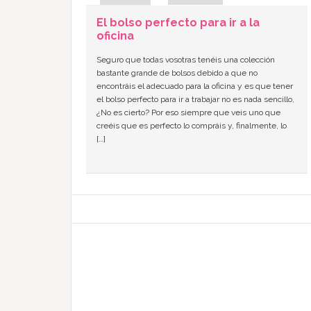
El bolso perfecto para ir a la
oficina
Seguro que todas vosotras tenéis una colección
bastante grande de bolsos debido a que no
encontráis el adecuado para la oficina y es que tener
el bolso perfecto para ir a trabajar no es nada sencillo,
¿No es cierto? Por eso siempre que veis uno que
creéis que es perfecto lo compráis y, finalmente, lo
[…]