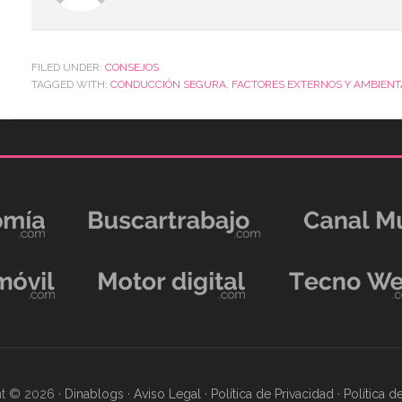
FILED UNDER:
CONSEJOS
TAGGED WITH:
CONDUCCIÓN SEGURA
,
FACTORES EXTERNOS Y AMBIENT
t © 2026 ·
Dinablogs
·
Aviso Legal
·
Política de Privacidad
·
Política 