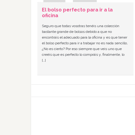
El bolso perfecto para ir a la
oficina
Seguro que todas vosotras tenéis una colección
bastante grande de bolsos debido a que no
encontráis el adecuado para la oficina y es que tener
el bolso perfecto para ir a trabajar no es nada sencillo,
¿No es cierto? Por eso siempre que veis uno que
creéis que es perfecto lo compráis y, finalmente, lo
[…]