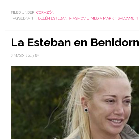
FILED UNDER:
CORAZÓN
TAGGED WITH:
BELÉN ESTEBAN
,
MÁSMÓVIL
,
MEDIA MARKT
,
SÁLVAME
,
T
La Esteban en Benidor
7 MAYO, 2013
BY