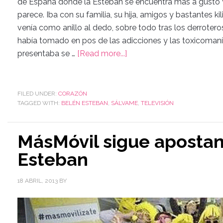
de España donde la Esteban se encuentra más a gusto 
parece. Iba con su familia, su hija, amigos y bastantes 
venía como anillo al dedo, sobre todo tras los derrotero
había tomado en pos de las adicciones y las toxicomanía
presentaba se …
[Read more...]
FILED UNDER:
CORAZÓN
TAGGED WITH:
BELÉN ESTEBAN
,
SÁLVAME
,
TELEVISIÓN
MásMóvil sigue aposta
Esteban
18 ABRIL, 2013
BY