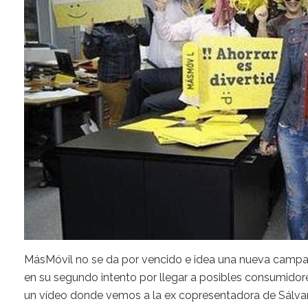
MásMóvil no se da por vencido e idea una nueva camp
en su segundo intento por llegar a posibles consumidor
un vídeo donde vemos a la ex copresentadora de Sálv