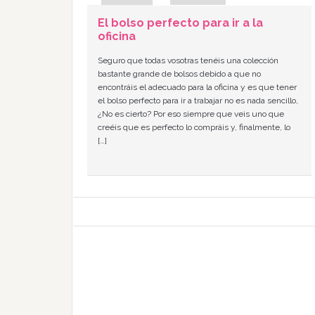
El bolso perfecto para ir a la
oficina
Seguro que todas vosotras tenéis una colección
bastante grande de bolsos debido a que no
encontráis el adecuado para la oficina y es que tener
el bolso perfecto para ir a trabajar no es nada sencillo,
¿No es cierto? Por eso siempre que veis uno que
creéis que es perfecto lo compráis y, finalmente, lo
[…]