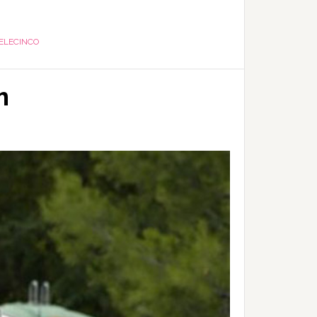
ELECINCO
m