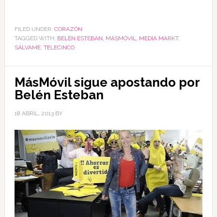
FILED UNDER:
CORAZÓN
TAGGED WITH:
BELÉN ESTEBAN
,
MÁSMÓVIL
,
MEDIA MARKT
,
SÁLVAME
,
TELECINCO
MásMóvil sigue apostando por
Belén Esteban
18 ABRIL, 2013
BY