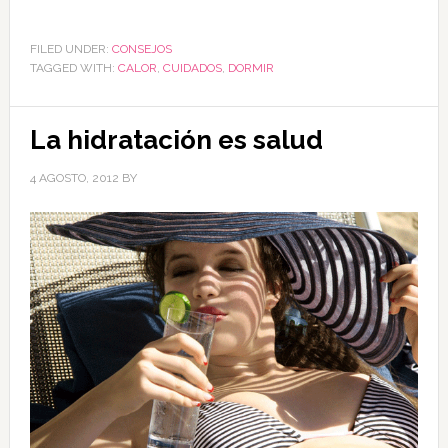
FILED UNDER:
CONSEJOS
TAGGED WITH:
CALOR
,
CUIDADOS
,
DORMIR
La hidratación es salud
4 AGOSTO, 2012
BY