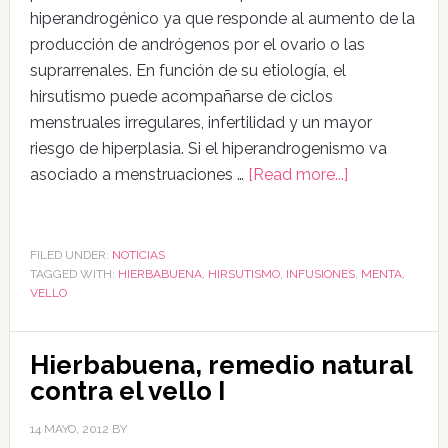
hiperandrogénico ya que responde al aumento de la
producción de andrógenos por el ovario o las
suprarrenales. En función de su etiología, el
hirsutismo puede acompañarse de ciclos
menstruales irregulares, infertilidad y un mayor
riesgo de hiperplasia. Si el hiperandrogenismo va
asociado a menstruaciones …
[Read more...]
FILED UNDER:
NOTICIAS
TAGGED WITH:
HIERBABUENA
,
HIRSUTISMO
,
INFUSIONES
,
MENTA
,
VELLO
Hierbabuena, remedio natural
contra el vello I
14 MAYO, 2012
BY