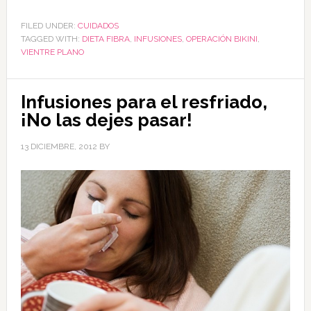
FILED UNDER:
CUIDADOS
TAGGED WITH:
DIETA FIBRA
,
INFUSIONES
,
OPERACIÓN BIKINI
,
VIENTRE PLANO
Infusiones para el resfriado,
¡No las dejes pasar!
13 DICIEMBRE, 2012
BY