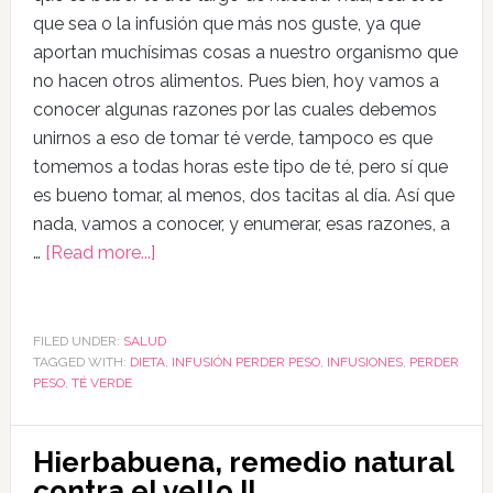
que sea o la infusión que más nos guste, ya que
aportan muchísimas cosas a nuestro organismo que
no hacen otros alimentos. Pues bien, hoy vamos a
conocer algunas razones por las cuales debemos
unirnos a eso de tomar té verde, tampoco es que
tomemos a todas horas este tipo de té, pero sí que
es bueno tomar, al menos, dos tacitas al día. Así que
nada, vamos a conocer, y enumerar, esas razones, a
…
[Read more...]
FILED UNDER:
SALUD
TAGGED WITH:
DIETA
,
INFUSIÓN PERDER PESO
,
INFUSIONES
,
PERDER
PESO
,
TÉ VERDE
Hierbabuena, remedio natural
contra el vello II