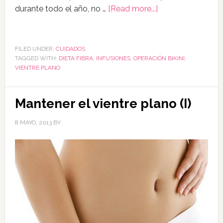
durante todo el año, no …
[Read more...]
FILED UNDER:
CUIDADOS
TAGGED WITH:
DIETA FIBRA
,
INFUSIONES
,
OPERACIÓN BIKINI
,
VIENTRE PLANO
Mantener el vientre plano (I)
8 MAYO, 2013
BY