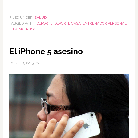
FILED UNDER:
SALUD
TAGGED WITH:
DEPORTE
,
DEPORTE CASA
,
ENTRENADOR PERSONAL
,
FITSTAR
,
IPHONE
El iPhone 5 asesino
16 JULIO, 2013
BY