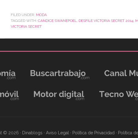
FILED UNDER:
MODA
TAGGED WITH:
CANDICE SWANEPOEL
,
DESFILE VICTORIA SECRET 2014
,
M
VICTORIA SECRET
t © 2026 ·
Dinablogs
·
Aviso Legal
·
Política de Privacidad
·
Política 