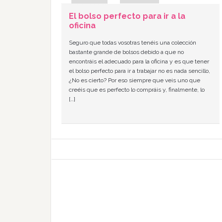
El bolso perfecto para ir a la
oficina
Seguro que todas vosotras tenéis una colección
bastante grande de bolsos debido a que no
encontráis el adecuado para la oficina y es que tener
el bolso perfecto para ir a trabajar no es nada sencillo,
¿No es cierto? Por eso siempre que veis uno que
creéis que es perfecto lo compráis y, finalmente, lo
[…]