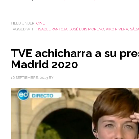
FILED UNDER:
CINE
TAGGED WITH:
ISABEL PANTOJA
,
JOSÉ LUIS MORENO
,
KIKO RIVERA
,
SÁB
TVE achicharra a su pr
Madrid 2020
16 SEPTIEMBRE, 2013
BY