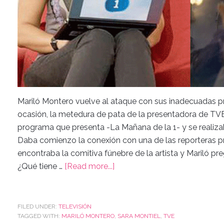
Mariló Montero vuelve al ataque con sus inadecuadas pr
ocasión, la metedura de pata de la presentadora de TVE1
programa que presenta -La Mañana de la 1- y se realizab
Daba comienzo la conexión con una de las reporteras p
encontraba la comitiva fúnebre de la artista y Mariló pr
¿Qué tiene …
[Read more...]
FILED UNDER:
TELEVISIÓN
TAGGED WITH:
MARILÓ MONTERO
,
SARA MONTIEL
,
TVE