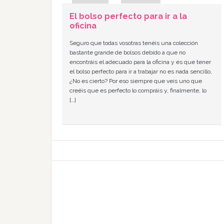
El bolso perfecto para ir a la
oficina
Seguro que todas vosotras tenéis una colección
bastante grande de bolsos debido a que no
encontráis el adecuado para la oficina y es que tener
el bolso perfecto para ir a trabajar no es nada sencillo,
¿No es cierto? Por eso siempre que veis uno que
creéis que es perfecto lo compráis y, finalmente, lo
[…]