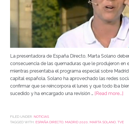
La presentadora de España Directo, Marta Solano debe
consecuencia de las quemaduras que le produjeron en el
mientras presentaba el programa especial sobre Madrid 
capital española. Solano ha aprovechado las redes socia
confirmar que se reincorpora el lunes y que todo iba bi
sucedido y ha encargado una revisión …
[Read more...]
FILED UNDER:
NOTICIAS
TAGGED WITH:
ESPAÑA DIRECTO
,
MADRID 2020
,
MARTA SOLANO
,
TVE