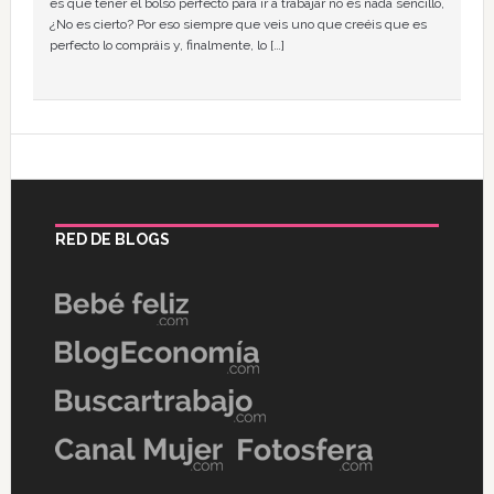
es que tener el bolso perfecto para ir a trabajar no es nada sencillo,
¿No es cierto? Por eso siempre que veis uno que creéis que es
perfecto lo compráis y, finalmente, lo […]
RED DE BLOGS