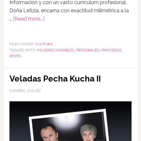
Información y con un vasto currículum profesional,
Doña Letizia, encarna con exactitud milimétrica a la
…
[Read more...]
FILED UNDER:
CULTURA
TAGGED WITH:
MUJERES NOTABLES
,
PERSONAJES
,
PRINCESAS
,
REYES
Veladas Pecha Kucha II
6 ENERO, 2012
BY