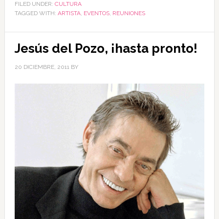
FILED UNDER:
CULTURA
TAGGED WITH:
ARTISTA
,
EVENTOS
,
REUNIONES
Jesús del Pozo, ¡hasta pronto!
20 DICIEMBRE, 2011
BY