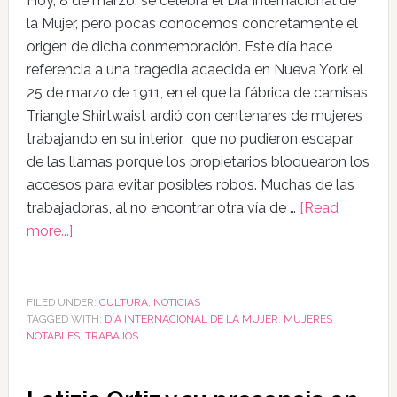
Hoy, 8 de marzo, se celebra el Día Internacional de
la Mujer, pero pocas conocemos concretamente el
origen de dicha conmemoración. Este día hace
referencia a una tragedia acaecida en Nueva York el
25 de marzo de 1911, en el que la fábrica de camisas
Triangle Shirtwaist ardió con centenares de mujeres
trabajando en su interior, que no pudieron escapar
de las llamas porque los propietarios bloquearon los
accesos para evitar posibles robos. Muchas de las
trabajadoras, al no encontrar otra vía de …
[Read
more...]
FILED UNDER:
CULTURA
,
NOTICIAS
TAGGED WITH:
DÍA INTERNACIONAL DE LA MUJER
,
MUJERES
NOTABLES
,
TRABAJOS