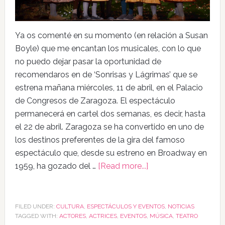
Ya os comenté en su momento (en relación a Susan
Boyle) que me encantan los musicales, con lo que
no puedo dejar pasar la oportunidad de
recomendaros en de ‘Sonrisas y Lágrimas’ que se
estrena mañana miércoles, 11 de abril, en el Palacio
de Congresos de Zaragoza. El espectáculo
permanecerá en cartel dos semanas, es decir, hasta
el 22 de abril. Zaragoza se ha convertido en uno de
los destinos preferentes de la gira del famoso
espectáculo que, desde su estreno en Broadway en
1959, ha gozado del …
[Read more...]
FILED UNDER:
CULTURA
,
ESPECTÁCULOS Y EVENTOS
,
NOTICIAS
TAGGED WITH:
ACTORES
,
ACTRICES
,
EVENTOS
,
MÚSICA
,
TEATRO