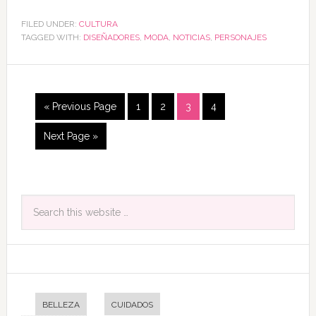
FILED UNDER:
CULTURA
TAGGED WITH:
DISEÑADORES
,
MODA
,
NOTICIAS
,
PERSONAJES
« Previous Page
1
2
3
4
Next Page »
BELLEZA
CUIDADOS