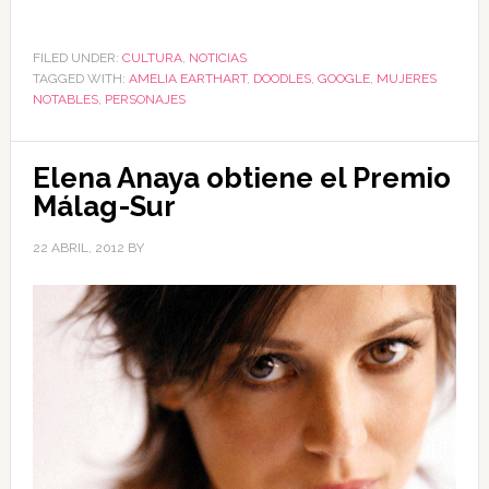
FILED UNDER:
CULTURA
,
NOTICIAS
TAGGED WITH:
AMELIA EARTHART
,
DOODLES
,
GOOGLE
,
MUJERES
NOTABLES
,
PERSONAJES
Elena Anaya obtiene el Premio
Málag-Sur
22 ABRIL, 2012
BY