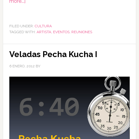
more...]
FILED UNDER:
CULTURA
TAGGED WITH:
ARTISTA
,
EVENTOS
,
REUNIONES
Veladas Pecha Kucha I
6 ENERO, 2012
BY