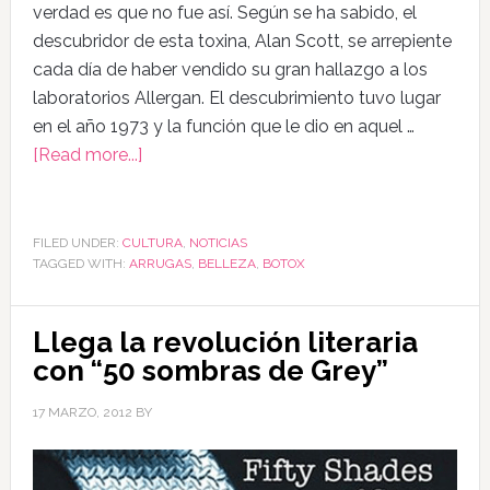
verdad es que no fue así. Según se ha sabido, el
descubridor de esta toxina, Alan Scott, se arrepiente
cada día de haber vendido su gran hallazgo a los
laboratorios Allergan. El descubrimiento tuvo lugar
en el año 1973 y la función que le dio en aquel …
[Read more...]
FILED UNDER:
CULTURA
,
NOTICIAS
TAGGED WITH:
ARRUGAS
,
BELLEZA
,
BOTOX
Llega la revolución literaria
con “50 sombras de Grey”
17 MARZO, 2012
BY