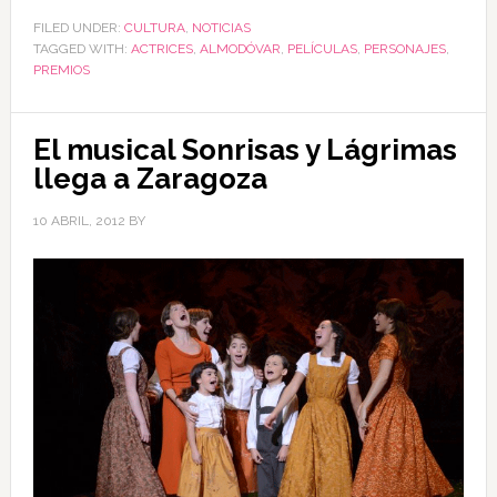
FILED UNDER:
CULTURA
,
NOTICIAS
TAGGED WITH:
ACTRICES
,
ALMODÓVAR
,
PELÍCULAS
,
PERSONAJES
,
PREMIOS
El musical Sonrisas y Lágrimas
llega a Zaragoza
10 ABRIL, 2012
BY