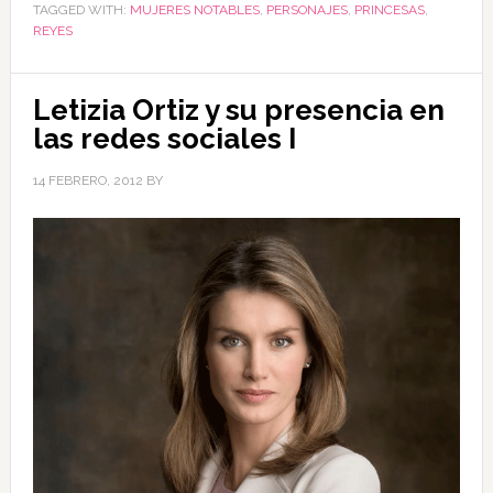
TAGGED WITH:
MUJERES NOTABLES
,
PERSONAJES
,
PRINCESAS
,
REYES
Letizia Ortiz y su presencia en
las redes sociales I
14 FEBRERO, 2012
BY