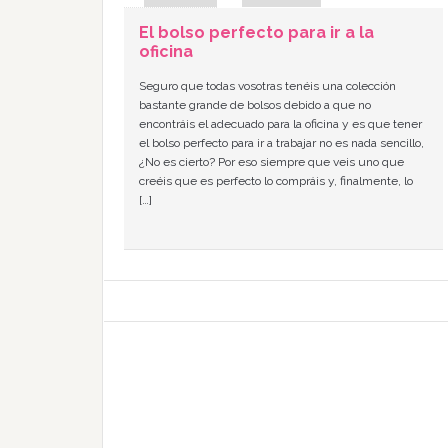
El bolso perfecto para ir a la
oficina
Seguro que todas vosotras tenéis una colección
bastante grande de bolsos debido a que no
encontráis el adecuado para la oficina y es que tener
el bolso perfecto para ir a trabajar no es nada sencillo,
¿No es cierto? Por eso siempre que veis uno que
creéis que es perfecto lo compráis y, finalmente, lo
[…]