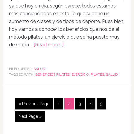
ya que hoy en día, según parece, todos estamos
más concienciados en esto, lo que supone un
aumento de clases y de tipos de deporte. Pues bien,
hoy vamos a conocer los beneficios que nos da el
método pilates, un ejercicio que se ha puesto muy
de moda …
[Read more...]
FILED UNDER:
SALUD
TAGGED WITH:
BENEFICIOS PILATES
,
EJERCICIO
,
PILATES
,
SALUD
« Previous Page
1
2
3
4
5
Next Page »