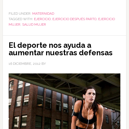
FILED UNDER:
MATERNIDAD
TAGGED WITH:
EJERCICIO
,
EJERCICIO DESPUÉS PARTO
,
EJERCICIO
MUJER
,
SALUD MUJER
El deporte nos ayuda a
aumentar nuestras defensas
16 DICIEMBRE, 2012
BY