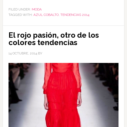
FILED UNDER:
MODA
TAGGED WITH:
AZUL COBALTO
,
TENDENCIAS 2014
El rojo pasión, otro de los
colores tendencias
14 OCTUBRE, 2014
BY