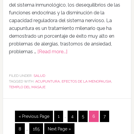
del sistema inmunológico, los desequilibrios de las
funciones endocrinas y la disminución de la
capacidad reguladora del sistema nervioso. La
acupuntura es un tratamiento milenario que ha
demostrado un porcentaje de éxito muy alto en
problemas de alergias, trastornos de ansiedad,
problemas …
[Read more...]
FILED UNDER:
SALUD
TAGGED WITH:
ACUPUNTURA
,
EFECTOS DE LA MENOPAUSIA
,
TEMPLO DEL MASAJE
« Previous Page
1
…
4
5
6
7
8
…
165
Next Page »