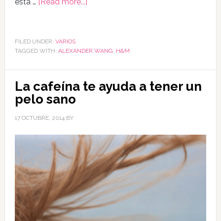
esta …
[Read more...]
FILED UNDER:
VARIOS
TAGGED WITH:
ALEXANDER WANG
,
H&M
La cafeína te ayuda a tener un
pelo sano
17 OCTUBRE, 2014
BY