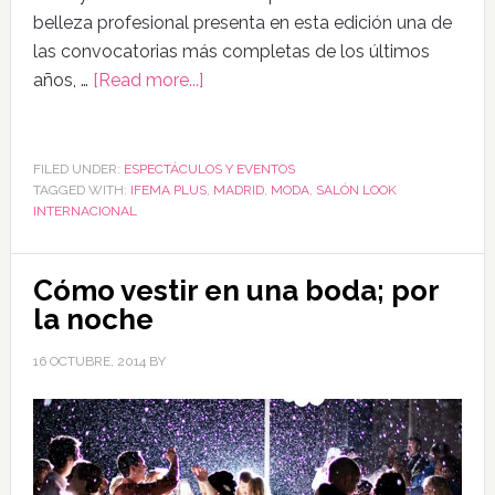
belleza profesional presenta en esta edición una de
las convocatorias más completas de los últimos
años, …
[Read more...]
FILED UNDER:
ESPECTÁCULOS Y EVENTOS
TAGGED WITH:
IFEMA PLUS
,
MADRID
,
MODA
,
SALÓN LOOK
INTERNACIONAL
Cómo vestir en una boda; por
la noche
16 OCTUBRE, 2014
BY