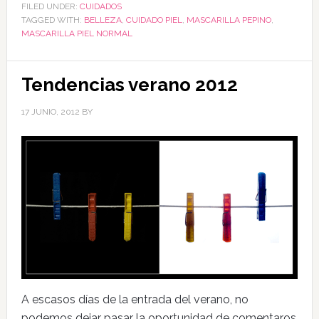
FILED UNDER:
CUIDADOS
TAGGED WITH:
BELLEZA
,
CUIDADO PIEL
,
MASCARILLA PEPINO
,
MASCARILLA PIEL NORMAL
Tendencias verano 2012
17 JUNIO, 2012
BY
A escasos días de la entrada del verano, no
podemos dejar pasar la oportunidad de comentaros