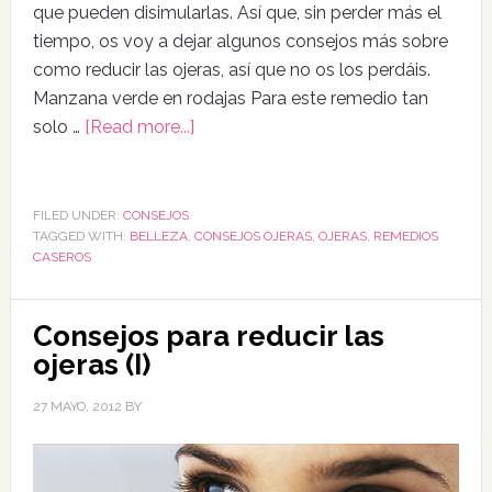
que pueden disimularlas. Así que, sin perder más el
tiempo, os voy a dejar algunos consejos más sobre
como reducir las ojeras, así que no os los perdáis.
Manzana verde en rodajas Para este remedio tan
solo …
[Read more...]
FILED UNDER:
CONSEJOS
TAGGED WITH:
BELLEZA
,
CONSEJOS OJERAS
,
OJERAS
,
REMEDIOS
CASEROS
Consejos para reducir las
ojeras (I)
27 MAYO, 2012
BY