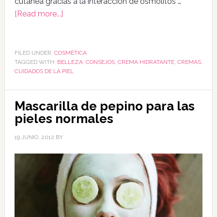
cutánea gracias a la interacción de osmolitos …
[Read more...]
FILED UNDER:
COSMÉTICA
TAGGED WITH:
BELLEZA
,
CONSEJOS
,
CREMA HIDRATANTE
,
CREMAS
,
CUIDADOS DE LA PIEL
Mascarilla de pepino para las
pieles normales
19 JUNIO, 2012
BY