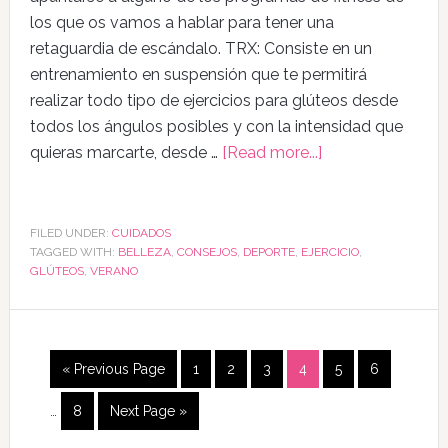
los que os vamos a hablar para tener una
retaguardia de escándalo. TRX: Consiste en un
entrenamiento en suspensión que te permitirá
realizar todo tipo de ejercicios para glúteos desde
todos los ángulos posibles y con la intensidad que
quieras marcarte, desde …
[Read more...]
FILED UNDER:
CUIDADOS
TAGGED WITH:
BELLEZA
,
CONSEJOS
,
DEPORTE
,
EJERCICIO
,
GLÚTEOS
,
VERANO
« Previous Page
1
2
3
4
5
6
…
8
Next Page »