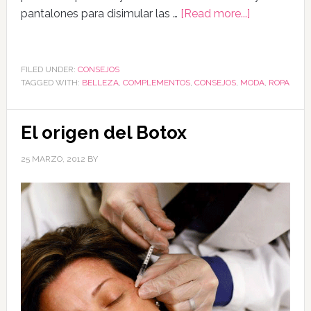
pantalones para disimular las …
[Read more...]
FILED UNDER:
CONSEJOS
TAGGED WITH:
BELLEZA
,
COMPLEMENTOS
,
CONSEJOS
,
MODA
,
ROPA
El origen del Botox
25 MARZO, 2012
BY