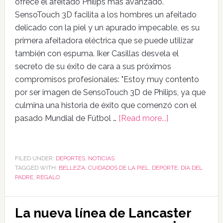
ofrece el afeitado Philips más avanzado.
SensoTouch 3D facilita a los hombres un afeitado
delicado con la piel y un apurado impecable, es su
primera afeitadora eléctrica que se puede utilizar
también con espuma. Iker Casillas desvela el
secreto de su éxito de cara a sus próximos
compromisos profesionales: "Estoy muy contento
por ser imagen de SensoTouch 3D de Philips, ya que
culmina una historia de éxito que comenzó con el
pasado Mundial de Fútbol …
[Read more...]
FILED UNDER:
DEPORTES
,
NOTICIAS
TAGGED WITH:
BELLEZA
,
CUIDADOS DE LA PIEL
,
DEPORTE
,
DÍA DEL
PADRE
,
REGALO
La nueva línea de Lancaster