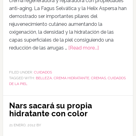
crema regeneradora y reparadora con propiedades
anti-aging. La Fagus Selvática y la Helix Aspersa han
demostrado ser importantes pilares del
rejuvenecimiento cutáneo aumentando la
oxigenación, la densidad y la hidratación de las
capas superficiales de la piel consiguiendo una
reducción de las arrugas …
[Read more...]
FILED UNDER:
CUIDADOS
TAGGED WITH:
BELLEZA
,
CREMA HIDRATANTE
,
CREMAS
,
CUIDADOS
DE LA PIEL
Nars sacará su propia
hidratante con color
21 ENERO, 2012
BY