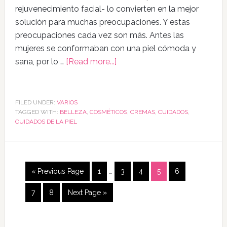
rejuvenecimiento facial- lo convierten en la mejor
solución para muchas preocupaciones. Y estas
preocupaciones cada vez son más. Antes las
mujeres se conformaban con una piel cómoda y
sana, por lo …
[Read more...]
FILED UNDER:
VARIOS
TAGGED WITH:
BELLEZA
,
COSMÉTICOS
,
CREMAS
,
CUIDADOS
,
CUIDADOS DE LA PIEL
« Previous Page
1
…
3
4
5
6
7
8
Next Page »