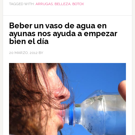
TAGGED WITH:
ARRUGAS
,
BELLEZA
,
BOTOX
Beber un vaso de agua en
ayunas nos ayuda a empezar
bien el día
20 MARZO, 2012
BY