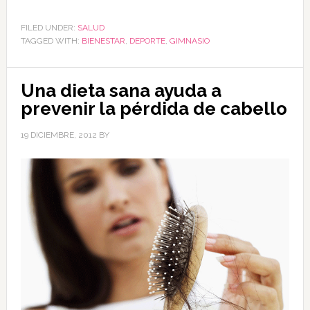
FILED UNDER:
SALUD
TAGGED WITH:
BIENESTAR
,
DEPORTE
,
GIMNASIO
Una dieta sana ayuda a
prevenir la pérdida de cabello
19 DICIEMBRE, 2012
BY